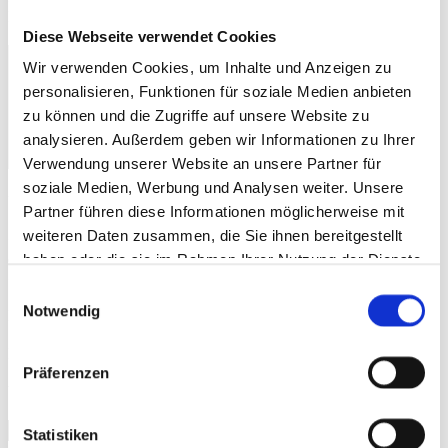
Erforderliche Felder sind mit
*
markiert
Diese Webseite verwendet Cookies
Wir verwenden Cookies, um Inhalte und Anzeigen zu
personalisieren, Funktionen für soziale Medien anbieten
zu können und die Zugriffe auf unsere Website zu
analysieren. Außerdem geben wir Informationen zu Ihrer
Verwendung unserer Website an unsere Partner für
soziale Medien, Werbung und Analysen weiter. Unsere
You may use these
HTML
tags and attributes:
Partner führen diese Informationen möglicherweise mit
weiteren Daten zusammen, die Sie ihnen bereitgestellt
<a href="" title=""> <abbr title=""> <acronym title=""> <b> <blockquote
haben oder die sie im Rahmen Ihrer Nutzung der Dienste
cite=""> <cite> <code> <del datetime=""> <em> <i> <q cite=""> <s>
<strike> <strong>
gesammelt haben.
Einwilligungsauswahl
Notwendig
Name
*
E-Mail-Adresse
*
Präferenzen
Website
Statistiken