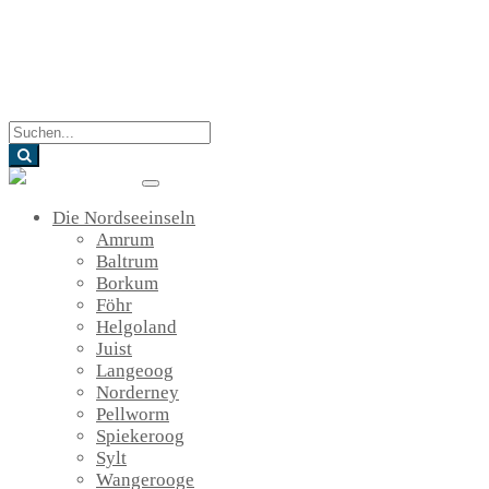
Blog
Die Nordseeinseln
Amrum
Baltrum
Borkum
Föhr
Helgoland
Juist
Langeoog
Norderney
Pellworm
Spiekeroog
Sylt
Wangerooge