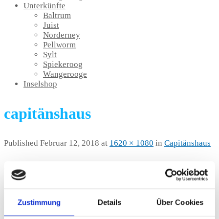
Unterkünfte
Baltrum
Juist
Norderney
Pellworm
Sylt
Spiekeroog
Wangerooge
Inselshop
capitänshaus
Published
Februar 12, 2018
at
1620 × 1080
in
Capitänshaus
Trackbacks are closed, but you can
post a comment
.
Kommentar schreiben
Zustimmung
Details
Über Cookies
Deine E-Mail-Adresse wird nicht veröffentlicht.