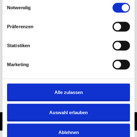
Einwilligungsauswahl
Notwendig
Präferenzen
Spiekeroog:
Statistiken
Ostfrieslands grüne
Insel
Marketing
€
70,80
In den Warenkorb
Alle zulassen
Auswahl erlauben
© 2018 nordsee-inseln.de
Impressum
Datenschutz
Ablehnen